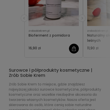
zrobsobiekrem.pl
zrobsobiekrem.pl
Bioferment z pomidora
Naturalny o
leśnych
16,90 zł
11,90 zł
Surowce i półprodukty kosmetyczne |
Zrób Sobie Krem
Zrób Sobie Krem to miejsce, gdzie znajdziesz
najwyższej jakości surowce kosmetyczne, półprodukty
kosmetyczne oraz wszelkie niezbędne akcesoria do
tworzenia własnych kosmetyków. Nasza oferta jest
skierowana do osób, które cenią sobie naturalne
rozwiązania w pielęgnacji skóry i włosów oraz chcą