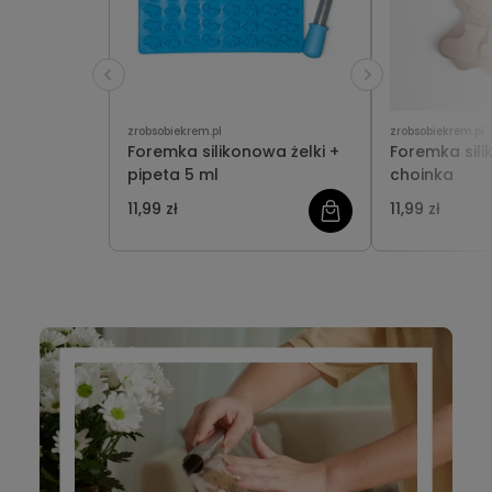
zrobsobiekrem.pl
zrobsobiekrem.pl
Foremka silikonowa żelki +
Foremka sil
pipeta 5 ml
choinka
11,99 zł
11,99 zł