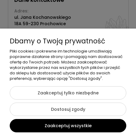
Adres:
ul. Jana Kochanowskiego
18A 59-230 Prochowice
Numer NIP:
1181638734
Dbamy o Twoją prywatność
Telefon:
518358020
Pliki cookies i pokrewne im technologie umożliwiają
poprawne działanie strony i pomagają nam dostosować
ofertę do Twoich potrzeb. Możesz zaakceptować
wykorzystanie przez nas wszystkich tych plików i przejść
do sklepu lub dostosować użycie plików do swoich
©2026 Wszelkie Prawa Zastrzeżone | Zrób Sobie Krem
preferencji, wybierając opcję "Dostosuj zgody".
Szablon Flex by
Ecommercy
Zaakceptuj tylko niezbędne
Dostosuj zgody
Pokaż pełną wersję strony
Zaakceptuj wszystkie
Sklep internetowy Shoper Premium