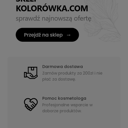
Darmowa dostawa
Zamów produkty za 200zł i nie
płać za dostawę.
Pomoc kosmetologa
Profesjonalne wsparcie w
doborze produktów.